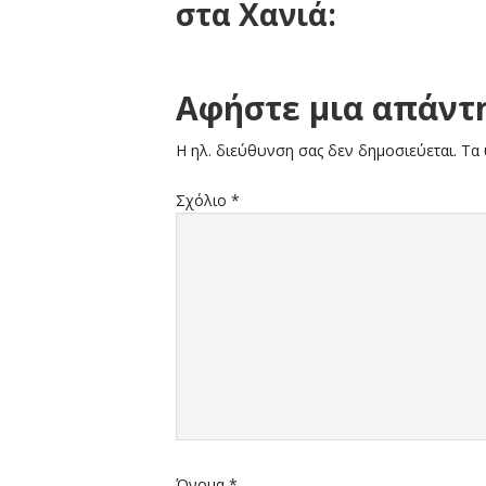
στα Χανιά:
Reader
Αφήστε μια απάντ
Interactions
Η ηλ. διεύθυνση σας δεν δημοσιεύεται.
Τα 
Σχόλιο
*
Όνομα
*