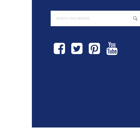
Search
this
website