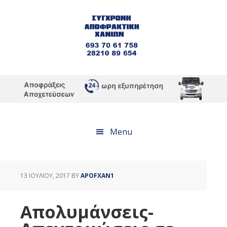
Skip
Skip
Skip
to
to
to
primary
main
footer
navigation
content
Menu
13 ΙΟΥΛΊΟΥ, 2017
BY
APOFXAN1
Απολυμάνσεις-